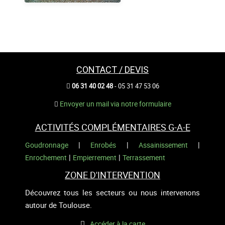
CONTACT / DEVIS
06 31 40 02 48
- 05 31 47 53 06
Envoyer un mail via notre formulaire
ACTIVITÉS COMPLÉMENTAIRES G-A-E
|
|
|
Goudronnage
Enrobés
Assainissement
|
|
Enrochement
Empierrement
Terrassement
ZONE D'INTERVENTION
Découvrez tous les secteurs ou nous intervenons
autour de Toulouse.
Accéder à la carte